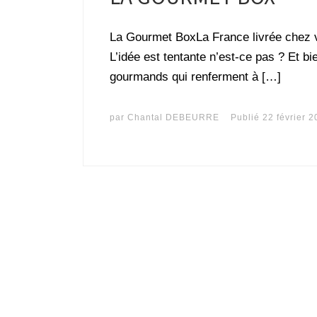
La Gourmet BoxLa France livrée chez v
L’idée est tentante n’est-ce pas ? Et 
gourmands qui renferment à […]
par
Chantal DEBEURRE
Publié
22 février 