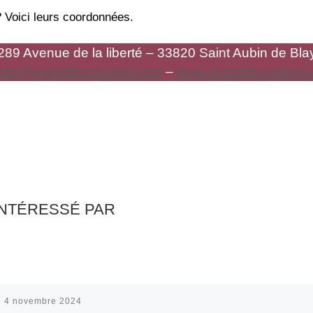
 Voici leurs coordonnées.
289 Avenue de la liberté – 33820 Saint Aubin de Bla
tact@vignoblesgabriel.com
–
www.vignoblesgabriel
INTÉRESSÉ PAR
é
4 novembre 2024