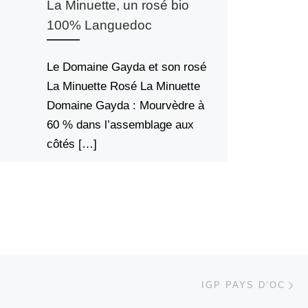
La Minuette, un rosé bio
100% Languedoc
Le Domaine Gayda et son rosé
La Minuette Rosé La Minuette
Domaine Gayda : Mourvèdre à
60 % dans l’assemblage aux
côtés […]
Ar
 ARTICLES
IGP PAYS D’OC