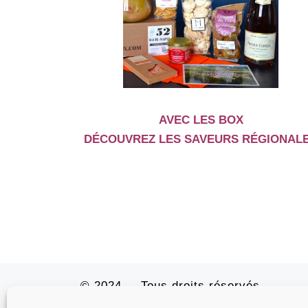
AVEC LES BOX
DÉCOUVREZ LES SAVEURS RÉGIONAL
© 2024
– Tous droits réservés
Propulsé par
WP
– Réalisé avec the
Thème Customizr