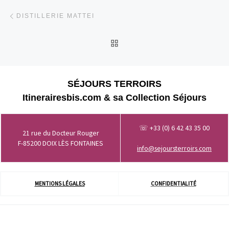
Parcourir les articles
Article précédent
DISTILLERIE MATTEI
RETOUR À LA LISTE DES
SÉJOURS TERROIRS
Itinerairesbis.com & sa Collection Séjours
☏ +33 (0) 6 42 43 35 00
21 rue du Docteur Rouger
F-85200 DOIX LÈS FONTAINES
info@sejoursterroirs.com
MENTIONS LÉGALES
CONFIDENTIALITÉ