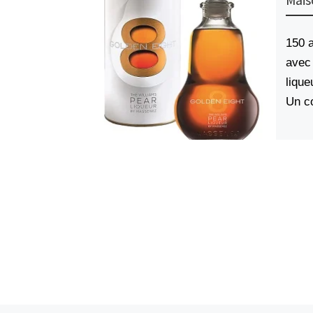
150 a
avec 
liqu
Un co