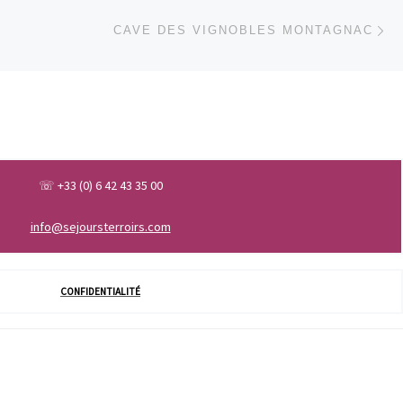
Ar
 ARTICLES
CAVE DES VIGNOBLES MONTAGNAC
☏ +33 (0) 6 42 43 35 00
info@sejoursterroirs.com
CONFIDENTIALITÉ