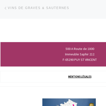
Parcourir les articles
Article précédent
VINS DE GRAVES & SAUTERNES
500 A Route de 1800
Immeuble Saphir 212
F-05290 PUY ST VINCENT
MENTIONS LÉGALES