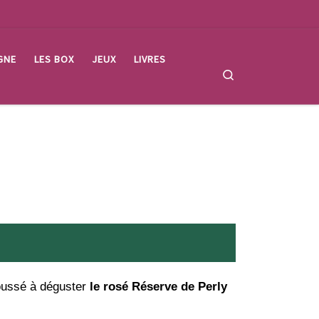
GNE
LES BOX
JEUX
LIVRES
Search
poussé à déguster
le rosé Réserve de Perly